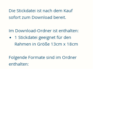
Die Stickdatei ist nach dem Kauf
sofort zum Download bereit.
Im Download-Ordner ist enthalten:
1 Stickdatei geeignet für den
Rahmen in Größe 13cm x 18cm
Folgende Formate sind im Ordner
enthalten:
JEF, EXP, VIP, VP3, HUS, PES, XXX,
DST
Weitere Formate sind auf
Anfrage möglich.
ES HANDELT SICH BEI DIESEM
ARTIKEL UM EINE DIGITALE
STICKDATEI, NICHT UM EIN