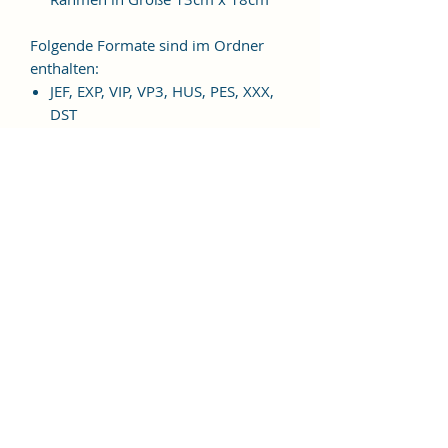
Folgende Formate sind im Ordner
enthalten:
JEF, EXP, VIP, VP3, HUS, PES, XXX,
DST
Weitere Formate sind auf
Anfrage möglich.
ES HANDELT SICH BEI DIESEM
ARTIKEL UM EINE DIGITALE
STICKDATEI, NICHT UM EIN
FERTIGES PRODUKT!
Nutzungsbedingungen
Bitte beachte unbedingt, dass das
Weitergeben, Kopieren, Tauschen,