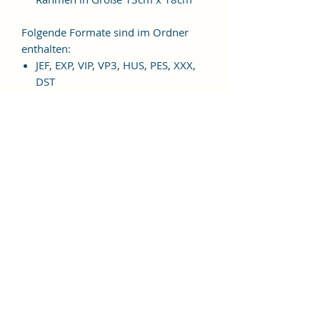
Folgende Formate sind im Ordner
enthalten:
JEF, EXP, VIP, VP3, HUS, PES, XXX,
DST
Weitere Formate sind auf
Anfrage möglich.
ES HANDELT SICH BEI DIESEM
ARTIKEL UM EINE DIGITALE
STICKDATEI, NICHT UM EIN
FERTIGES PRODUKT!
Nutzungsbedingungen
Bitte beachte unbedingt, dass das
Weitergeben, Kopieren, Tauschen,