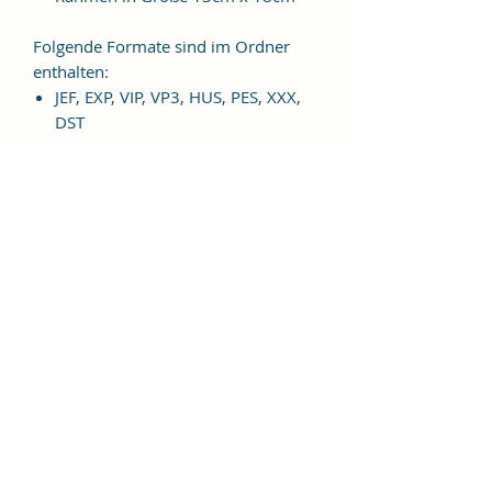
Folgende Formate sind im Ordner
enthalten:
JEF, EXP, VIP, VP3, HUS, PES, XXX,
DST
Weitere Formate sind auf
Anfrage möglich.
ES HANDELT SICH BEI DIESEM
ARTIKEL UM EINE DIGITALE
STICKDATEI, NICHT UM EIN
FERTIGES PRODUKT!
Nutzungsbedingungen
Bitte beachte unbedingt, dass das
Weitergeben, Kopieren, Tauschen,