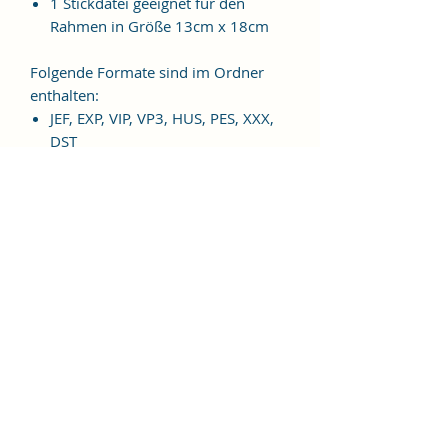
1 Stickdatei geeignet für den
Rahmen in Größe 13cm x 18cm
Folgende Formate sind im Ordner
enthalten:
JEF, EXP, VIP, VP3, HUS, PES, XXX,
DST
Weitere Formate sind auf
Anfrage möglich.
ES HANDELT SICH BEI DIESEM
ARTIKEL UM EINE DIGITALE
STICKDATEI, NICHT UM EIN
FERTIGES PRODUKT!
Nutzungsbedingungen
Bitte beachte unbedingt, dass das