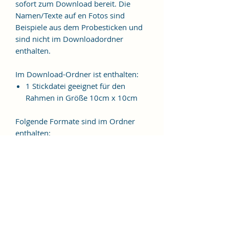
sofort zum Download bereit. Die
Namen/Texte auf en Fotos sind
Beispiele aus dem Probesticken und
sind nicht im Downloadordner
enthalten.
Im Download-Ordner ist enthalten:
1 Stickdatei geeignet für den
Rahmen in Größe 10cm x 10cm
Folgende Formate sind im Ordner
enthalten:
JEF, EXP, VIP, VP3, HUS, PES, XXX,
DST
Weitere Formate sind auf
Anfrage möglich.
ES HANDELT SICH BEI DIESEM
ARTIKEL UM EINE DIGITALE