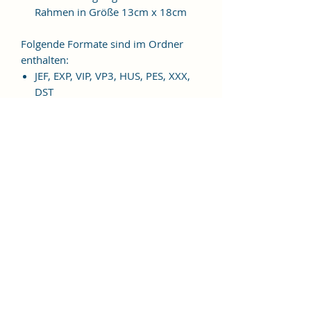
Rahmen in Größe 13cm x 18cm
Folgende Formate sind im Ordner
enthalten:
JEF, EXP, VIP, VP3, HUS, PES, XXX,
DST
Weitere Formate sind auf
Anfrage möglich.
ES HANDELT SICH BEI DIESEM
ARTIKEL UM EINE DIGITALE
STICKDATEI, NICHT UM EIN
FERTIGES PRODUKT!
Nutzungsbedingungen
Bitte beachte unbedingt, dass das
Weitergeben, Kopieren, Tauschen,