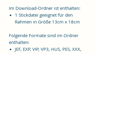
Im Download-Ordner ist enthalten:
1 Stickdatei geeignet für den
Rahmen in Größe 13cm x 18cm
Folgende Formate sind im Ordner
enthalten:
JEF, EXP, VIP, VP3, HUS, PES, XXX,
DST
Weitere Formate sind auf
Anfrage möglich.
ES HANDELT SICH BEI DIESEM
ARTIKEL UM EINE DIGITALE
STICKDATEI, NICHT UM EIN
FERTIGES PRODUKT!
Nutzungsbedingungen