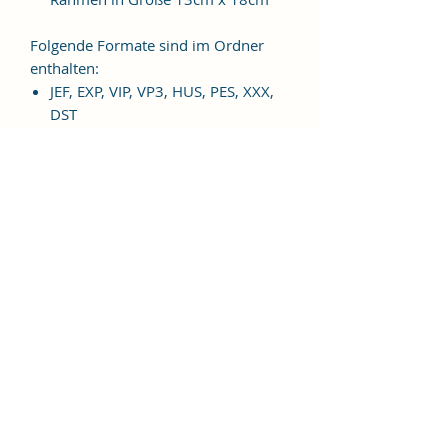
Folgende Formate sind im Ordner
enthalten:
JEF, EXP, VIP, VP3, HUS, PES, XXX,
DST
Weitere Formate sind auf
Anfrage möglich.
ES HANDELT SICH BEI DIESEM
ARTIKEL UM EINE DIGITALE
STICKDATEI, NICHT UM EIN
FERTIGES PRODUKT!
Nutzungsbedingungen
Bitte beachte unbedingt, dass das
Weitergeben, Kopieren, Tauschen,