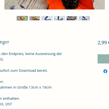
nger
2,99 
m den Endpreis, keine Ausweisung der
TG.
 sofort zum Download bereit.
en:
n Rahmen in Größe 13cm x 18cm
r enthalten:
XXX, DST