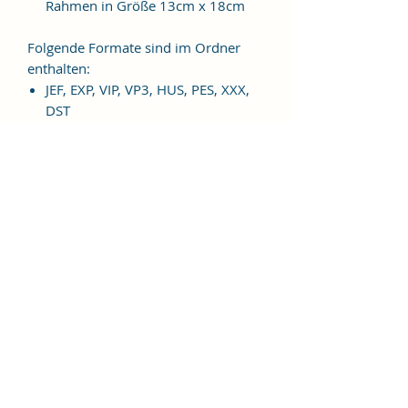
Rahmen in Größe 13cm x 18cm
Folgende Formate sind im Ordner
enthalten:
JEF, EXP, VIP, VP3, HUS, PES, XXX,
DST
Weitere Formate sind auf
Anfrage möglich.
ES HANDELT SICH BEI DIESEM
ARTIKEL UM EINE DIGITALE
STICKDATEI, NICHT UM EIN
FERTIGES PRODUKT!
Nutzungsbedingungen
Bitte beachte unbedingt, dass das
Weitergeben, Kopieren, Tauschen,