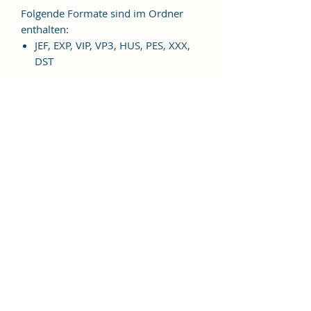
Folgende Formate sind im Ordner
enthalten:
JEF, EXP, VIP, VP3, HUS, PES, XXX,
DST
Weitere Formate sind auf
Anfrage möglich.
ES HANDELT SICH BEI DIESEM
ARTIKEL UM EINE DIGITALE
STICKDATEI, NICHT UM EIN
FERTIGES PRODUKT!
Nutzungsbedingungen
Bitte beachte unbedingt, dass das
Weitergeben, Kopieren, Tauschen,
Verschenken, Verkaufen oder
Veröffentlichen aller "Alles gut