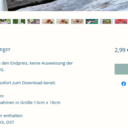
nger
2,99 
m den Endpreis, keine Ausweisung der
TG.
 sofort zum Download bereit.
en:
n Rahmen in Größe 13cm x 18cm
r enthalten:
XXX, DST