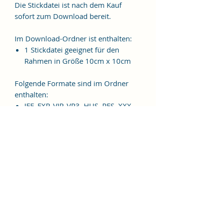
Die Stickdatei ist nach dem Kauf
sofort zum Download bereit.
Im Download-Ordner ist enthalten:
1 Stickdatei geeignet für den
Rahmen in Größe 10cm x 10cm
Folgende Formate sind im Ordner
enthalten:
JEF, EXP, VIP, VP3, HUS, PES, XXX,
DST
Weitere Formate sind auf
Anfrage möglich.
ES HANDELT SICH BEI DIESEM
ARTIKEL UM EINE DIGITALE
STICKDATEI, NICHT UM EIN
FERTIGES PRODUKT!