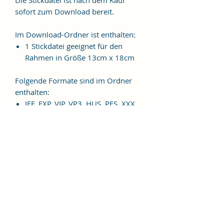
sofort zum Download bereit.
Im Download-Ordner ist enthalten:
1 Stickdatei geeignet für den
Rahmen in Größe 13cm x 18cm
Folgende Formate sind im Ordner
enthalten:
JEF, EXP, VIP, VP3, HUS, PES, XXX,
DST
Weitere Formate sind auf
Anfrage möglich.
ES HANDELT SICH BEI DIESEM
ARTIKEL UM EINE DIGITALE
STICKDATEI, NICHT UM EIN
FERTIGES PRODUKT!