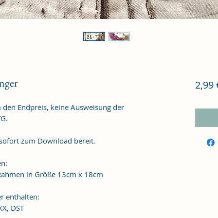
nger
2,99 
m den Endpreis, keine Ausweisung der
TG.
 sofort zum Download bereit.
en:
n Rahmen in Größe 13cm x 18cm
r enthalten:
XXX, DST