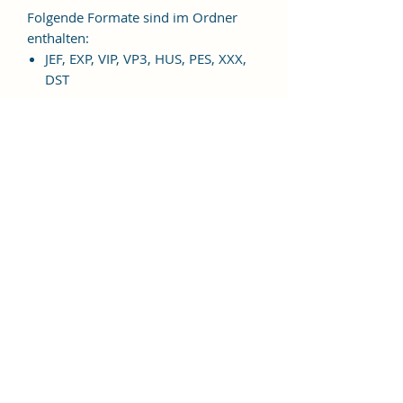
Folgende Formate sind im Ordner
enthalten:
JEF, EXP, VIP, VP3, HUS, PES, XXX,
DST
Weitere Formate sind auf
Anfrage möglich.
ES HANDELT SICH BEI DIESEM
ARTIKEL UM EINE DIGITALE
STICKDATEI, NICHT UM EIN
FERTIGES PRODUKT!
Nutzungsbedingungen
Bitte beachte unbedingt, dass das
Weitergeben, Kopieren, Tauschen,
Verschenken, Verkaufen oder
Veröffentlichen aller "Alles gut