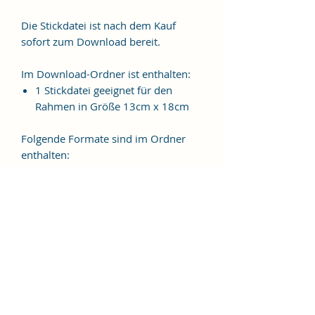
Die Stickdatei ist nach dem Kauf
sofort zum Download bereit.
Im Download-Ordner ist enthalten:
1 Stickdatei geeignet für den
Rahmen in Größe 13cm x 18cm
Folgende Formate sind im Ordner
enthalten:
JEF, EXP, VIP, VP3, HUS, PES, XXX,
DST
Weitere Formate sind auf
Anfrage möglich.
ES HANDELT SICH BEI DIESEM
ARTIKEL UM EINE DIGITALE
STICKDATEI, NICHT UM EIN