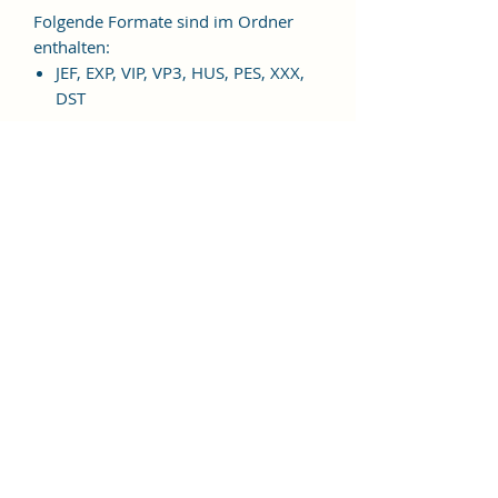
Folgende Formate sind im Ordner
enthalten:
JEF, EXP, VIP, VP3, HUS, PES, XXX,
DST
Weitere Formate sind auf
Anfrage möglich.
ES HANDELT SICH BEI DIESEM
ARTIKEL UM EINE DIGITALE
STICKDATEI, NICHT UM EIN
FERTIGES PRODUKT!
Nutzungsbedingungen
Bitte beachte unbedingt, dass das
Weitergeben, Kopieren, Tauschen,
Verschenken, Verkaufen oder
Veröffentlichen aller "Alles gut