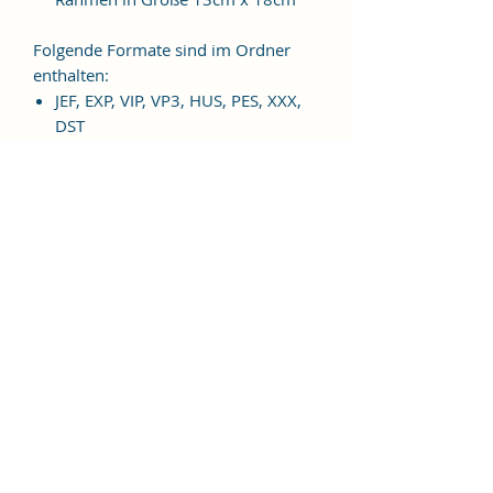
Folgende Formate sind im Ordner
enthalten:
JEF, EXP, VIP, VP3, HUS, PES, XXX,
DST
Weitere Formate sind auf
Anfrage möglich.
ES HANDELT SICH BEI DIESEM
ARTIKEL UM EINE DIGITALE
STICKDATEI, NICHT UM EIN
FERTIGES PRODUKT!
Nutzungsbedingungen
Bitte beachte unbedingt, dass das
Weitergeben, Kopieren, Tauschen,