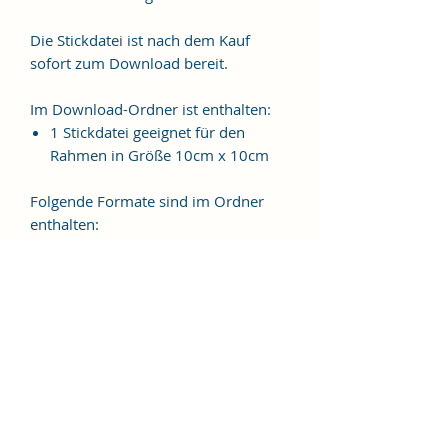
Die Stickdatei ist nach dem Kauf
sofort zum Download bereit.
Im Download-Ordner ist enthalten:
1 Stickdatei geeignet für den
Rahmen in Größe 10cm x 10cm
Folgende Formate sind im Ordner
enthalten:
JEF, EXP, VIP, VP3, HUS, PES, XXX,
DST
Weitere Formate sind auf
Anfrage möglich.
ES HANDELT SICH BEI DIESEM
ARTIKEL UM EINE DIGITALE
STICKDATEI, NICHT UM EIN