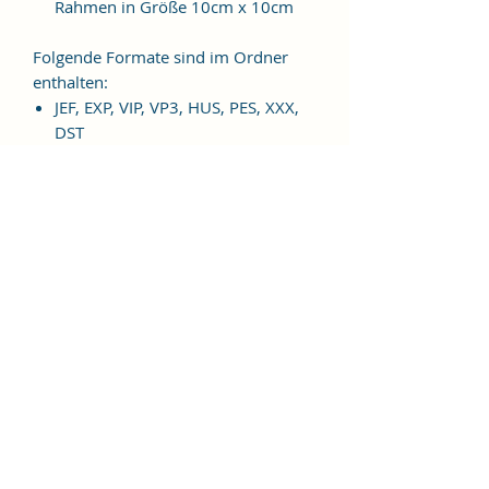
Rahmen in Größe 10cm x 10cm
Folgende Formate sind im Ordner
enthalten:
JEF, EXP, VIP, VP3, HUS, PES, XXX,
DST
Weitere Formate sind auf
Anfrage möglich.
ES HANDELT SICH BEI DIESEM
ARTIKEL UM EINE DIGITALE
STICKDATEI, NICHT UM EIN
FERTIGES PRODUKT!
Nutzungsbedingungen
Bitte beachte unbedingt, dass das
Weitergeben, Kopieren, Tauschen,