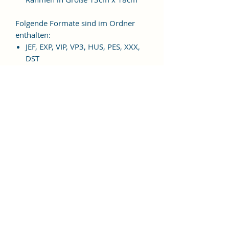
Folgende Formate sind im Ordner
enthalten:
JEF, EXP, VIP, VP3, HUS, PES, XXX,
DST
Weitere Formate sind auf
Anfrage möglich.
ES HANDELT SICH BEI DIESEM
ARTIKEL UM EINE DIGITALE
STICKDATEI, NICHT UM EIN
FERTIGES PRODUKT!
Nutzungsbedingungen
Bitte beachte unbedingt, dass das
Weitergeben, Kopieren, Tauschen,