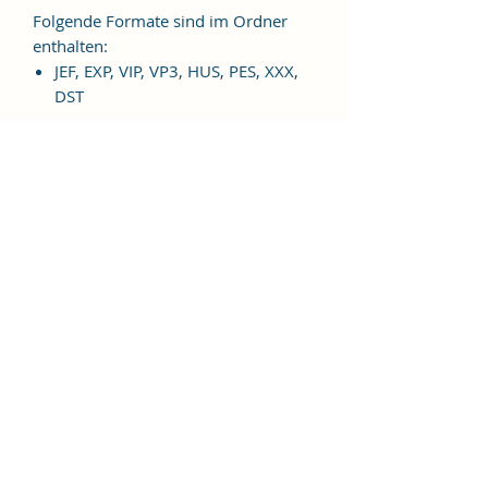
Folgende Formate sind im Ordner
enthalten:
JEF, EXP, VIP, VP3, HUS, PES, XXX,
DST
Weitere Formate sind auf
Anfrage möglich.
ES HANDELT SICH BEI DIESEM
ARTIKEL UM EINE DIGITALE
STICKDATEI, NICHT UM EIN
FERTIGES PRODUKT!
Nutzungsbedingungen
Bitte beachte unbedingt, dass das
Weitergeben, Kopieren, Tauschen,
Verschenken, Verkaufen oder
Veröffentlichen aller "Alles gut