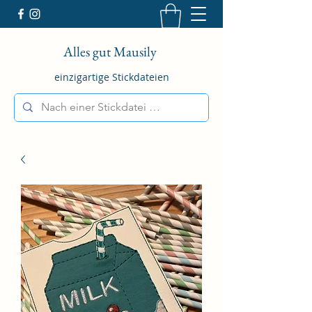
Alles gut Mausily
einzigartige Stickdateien