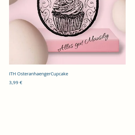
Schnellansicht
ITH OsteranhaengerCupcake
Preis
3,99 €