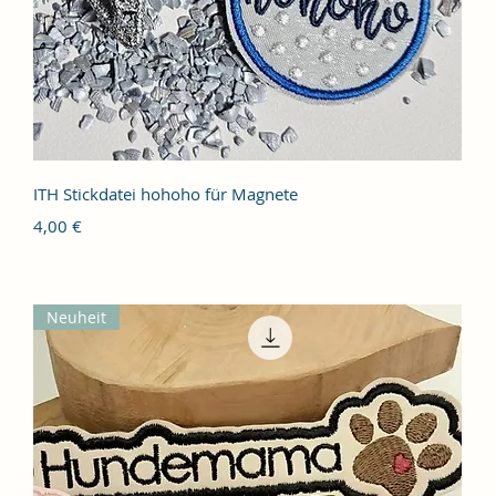
Schnellansicht
ITH Stickdatei hohoho für Magnete
Preis
4,00 €
Neuheit