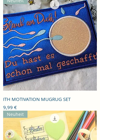
Neuheit
ITH MOTIVATION MUGRUG SET
Preis
9,99 €
Neuheit