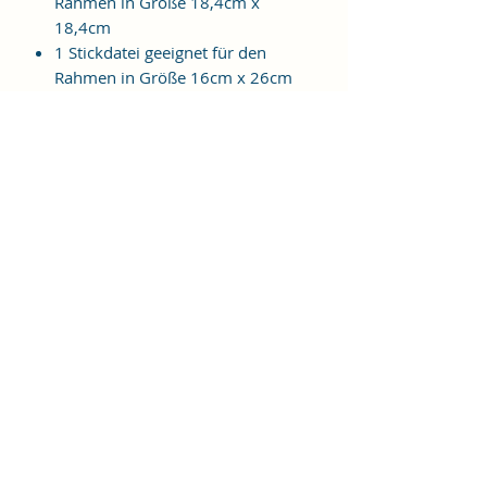
Rahmen in Größe 18,4cm x
18,4cm
1 Stickdatei geeignet für den
Rahmen in Größe 16cm x 26cm
1 Stickdatei geeignet für den
Rahmen in Größe 20cm x 28cm
Folgende Formate sind im Ordner
enthalten:
JEF, EXP, VIP, VP3, HUS, PES, XXX,
DST
Weitere Formate sind auf
Anfrage möglich.
ES HANDELT SICH BEI DIESEM
ARTIKEL UM EINE DIGITALE
STICKDATEI, NICHT UM EIN
FERTIGES PRODUKT!