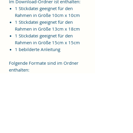
Im Download-Ordner ist enthalten:
1 Stickdatei geeignet für den
Rahmen in Größe 10cm x 10cm
1 Stickdatei geeignet für den
Rahmen in Größe 13cm x 18cm
1 Stickdatei geeignet für den
Rahmen in Größe 15cm x 15cm
1 bebilderte Anleitung
Folgende Formate sind im Ordner
enthalten:
JEF, EXP, VIP, VP3, HUS, PES, XXX,
DST
Weitere Formate sind auf
Anfrage möglich.
ES HANDELT SICH BEI DIESEM
ARTIKEL UM EINE DIGITALE
STICKDATEI, NICHT UM EIN