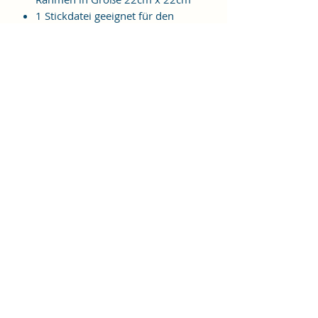
1 Stickdatei geeignet für den
Rahmen in Größe 23cm x 23cm
Folgende Formate sind im Ordner
enthalten:
JEF, EXP, VIP, VP3, HUS, PES, XXX,
DST
Weitere Formate sind auf
Anfrage möglich.
ES HANDELT SICH BEI DIESEM
ARTIKEL UM EINE DIGITALE
STICKDATEI, NICHT UM EIN
FERTIGES PRODUKT!
Nutzungsbedingungen