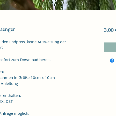
aenger
3,00 
m den Endpreis, keine Ausweisung der
TG.
 sofort zum Download bereit.
en:
n Rahmen in Größe 10cm x 10cm
t Anleitung
r enthalten:
XXX, DST
frage möglich.