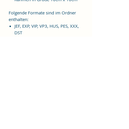
Folgende Formate sind im Ordner
enthalten:
JEF, EXP, VIP, VP3, HUS, PES, XXX,
DST
Weitere Formate sind auf
Anfrage möglich.
ES HANDELT SICH BEI DIESEM
ARTIKEL UM EINE DIGITALE
STICKDATEI, NICHT UM EIN
FERTIGES PRODUKT!
Nutzungsbedingungen
Bitte beachte unbedingt, dass das
Weitergeben, Kopieren, Tauschen,