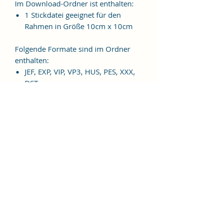
Im Download-Ordner ist enthalten:
1 Stickdatei geeignet für den
Rahmen in Größe 10cm x 10cm
Folgende Formate sind im Ordner
enthalten:
JEF, EXP, VIP, VP3, HUS, PES, XXX,
DST
Weitere Formate sind auf
Anfrage möglich.
ES HANDELT SICH BEI DIESEM
ARTIKEL UM EINE DIGITALE
STICKDATEI, NICHT UM EIN
FERTIGES PRODUKT!
Nutzungsbedingungen