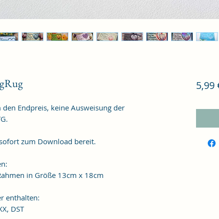
ugRug
5,99 
m den Endpreis, keine Ausweisung der
TG.
 sofort zum Download bereit.
en:
n Rahmen in Größe 13cm x 18cm
r enthalten:
XXX, DST