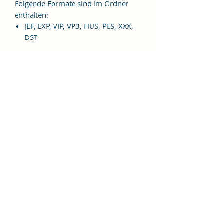
Folgende Formate sind im Ordner
enthalten:
JEF, EXP, VIP, VP3, HUS, PES, XXX,
DST
Weitere Formate sind auf
Anfrage möglich.
ES HANDELT SICH BEI DIESEM
ARTIKEL UM EINE DIGITALE
STICKDATEI, NICHT UM EIN
FERTIGES PRODUKT!
Nutzungsbedingungen
Bitte beachte unbedingt, dass das
Weitergeben, Kopieren, Tauschen,
Verschenken, Verkaufen oder
Veröffentlichen aller "Alles gut