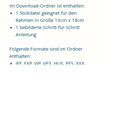
Im Download-Ordner ist enthalten:
1 Stickdatei geeignet für den
Rahmen in Größe 13cm x 18cm
1 bebilderte Schritt-für-Schritt
Anleitung
Folgende Formate sind im Ordner
enthalten:
JEF, EXP, VIP, VP3, HUS, PES, XXX,
DST
Weitere Formate sind auf
Anfrage möglich.
ES HANDELT SICH BEI DIESEM
ARTIKEL UM EINE DIGITALE
STICKDATEI, NICHT UM EIN
FERTIGES PRODUKT!