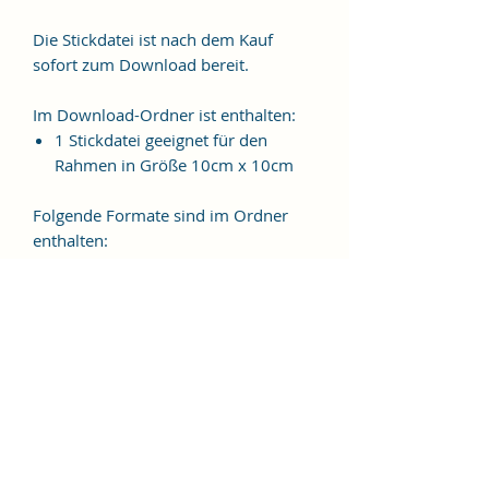
Die Stickdatei ist nach dem Kauf
sofort zum Download bereit.
Im Download-Ordner ist enthalten:
1 Stickdatei geeignet für den
Rahmen in Größe 10cm x 10cm
Folgende Formate sind im Ordner
enthalten:
JEF, EXP, VIP, VP3, HUS, PES, XXX,
DST
Weitere Formate sind auf
Anfrage möglich.
ES HANDELT SICH BEI DIESEM
ARTIKEL UM EINE DIGITALE
STICKDATEI, NICHT UM EIN