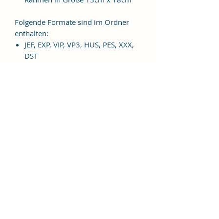
Folgende Formate sind im Ordner
enthalten:
JEF, EXP, VIP, VP3, HUS, PES, XXX,
DST
Weitere Formate sind auf
Anfrage möglich.
ES HANDELT SICH BEI DIESEM
ARTIKEL UM EINE DIGITALE
STICKDATEI, NICHT UM EIN
FERTIGES PRODUKT!
Nutzungsbedingungen
Bitte beachte unbedingt, dass das
Weitergeben, Kopieren, Tauschen,