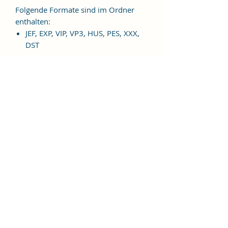
Folgende Formate sind im Ordner
enthalten:
JEF, EXP, VIP, VP3, HUS, PES, XXX,
DST
Weitere Formate sind auf
Anfrage möglich.
ES HANDELT SICH BEI DIESEM
ARTIKEL UM EINE DIGITALE
STICKDATEI, NICHT UM EIN
FERTIGES PRODUKT!
Nutzungsbedingungen
Bitte beachte unbedingt, dass das
Weitergeben, Kopieren, Tauschen,
Verschenken, Verkaufen oder
Veröffentlichen aller "Alles gut