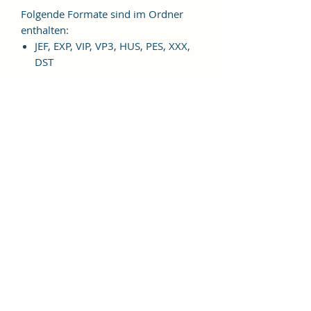
Folgende Formate sind im Ordner
enthalten:
JEF, EXP, VIP, VP3, HUS, PES, XXX,
DST
Weitere Formate sind auf
Anfrage möglich.
ES HANDELT SICH BEI DIESEM
ARTIKEL UM EINE DIGITALE
STICKDATEI, NICHT UM EIN
FERTIGES PRODUKT!
Nutzungsbedingungen
Bitte beachte unbedingt, dass das
Weitergeben, Kopieren, Tauschen,
Verschenken, Verkaufen oder