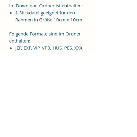
Im Download-Ordner ist enthalten:
1 Stickdatei geeignet für den
Rahmen in Größe 10cm x 10cm
Folgende Formate sind im Ordner
enthalten:
JEF, EXP, VIP, VP3, HUS, PES, XXX,
DST
Weitere Formate sind auf
Anfrage möglich.
ES HANDELT SICH BEI DIESEM
ARTIKEL UM EINE DIGITALE
STICKDATEI, NICHT UM EIN
FERTIGES PRODUKT!
Nutzungsbedingungen