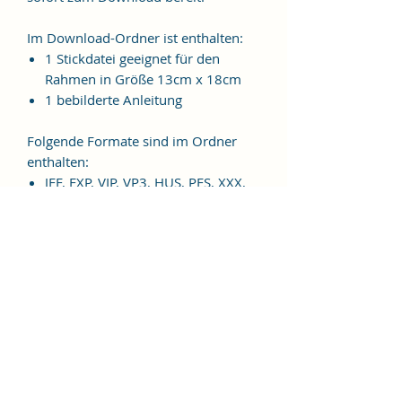
Im Download-Ordner ist enthalten:
1 Stickdatei geeignet für den
Rahmen in Größe 13cm x 18cm
1 bebilderte Anleitung
Folgende Formate sind im Ordner
enthalten:
JEF, EXP, VIP, VP3, HUS, PES, XXX,
DST
Weitere Formate sind auf
Anfrage möglich.
ES HANDELT SICH BEI DIESEM
ARTIKEL UM EINE DIGITALE
STICKDATEI, NICHT UM EIN
FERTIGES PRODUKT!