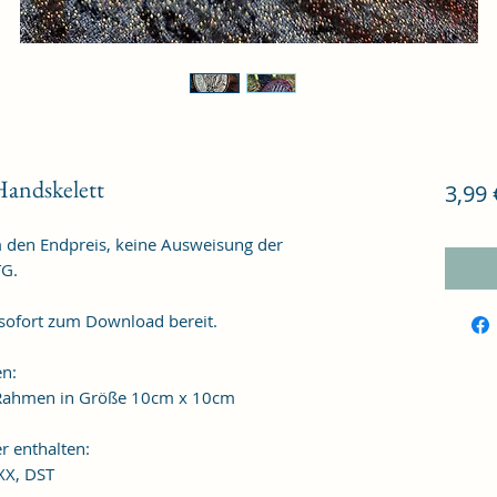
andskelett
3,99 
m den Endpreis, keine Ausweisung der
TG.
 sofort zum Download bereit.
en:
n Rahmen in Größe 10cm x 10cm
r enthalten:
XXX, DST