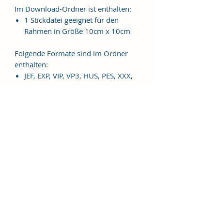
Im Download-Ordner ist enthalten:
1 Stickdatei geeignet für den
Rahmen in Größe 10cm x 10cm
Folgende Formate sind im Ordner
enthalten:
JEF, EXP, VIP, VP3, HUS, PES, XXX,
DST
Weitere Formate sind auf
Anfrage möglich.
ES HANDELT SICH BEI DIESEM
ARTIKEL UM EINE DIGITALE
STICKDATEI, NICHT UM EIN
FERTIGES PRODUKT!
Nutzungsbedingungen