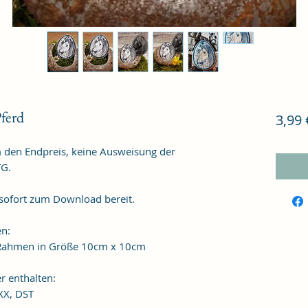
ferd
3,99 
m den Endpreis, keine Ausweisung der
TG.
 sofort zum Download bereit.
en:
n Rahmen in Größe 10cm x 10cm
r enthalten:
XXX, DST