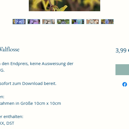
alflosse
3,99 
m den Endpreis, keine Ausweisung der
TG.
f sofort zum Download bereit.
en:
n Rahmen in Größe 10cm x 10cm
r enthalten:
XXX, DST