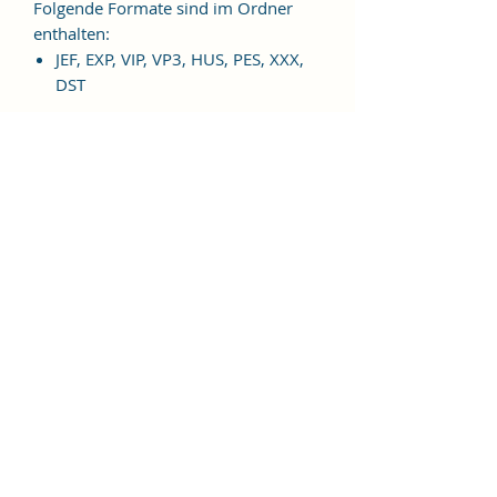
Folgende Formate sind im Ordner
enthalten:
JEF, EXP, VIP, VP3, HUS, PES, XXX,
DST
Weitere Formate sind auf
Anfrage möglich.
ES HANDELT SICH BEI DIESEM
ARTIKEL UM EINE DIGITALE
STICKDATEI, NICHT UM EIN
FERTIGES PRODUKT!
Nutzungsbedingungen
Bitte beachte unbedingt, dass das
Weitergeben, Kopieren, Tauschen,
Verschenken, Verkaufen oder
Veröffentlichen aller "Alles gut