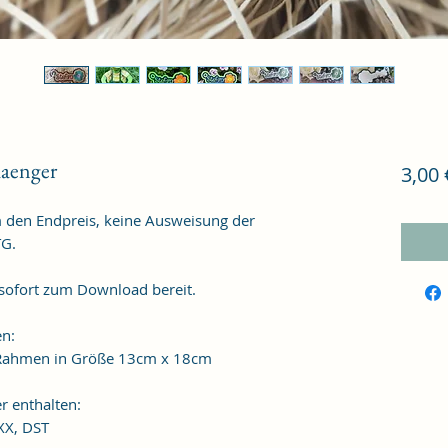
haenger
3,00 
m den Endpreis, keine Ausweisung der
TG.
 sofort zum Download bereit.
en:
n Rahmen in Größe 13cm x 18cm
r enthalten:
XXX, DST