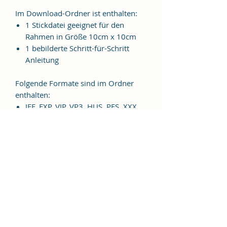
Im Download-Ordner ist enthalten:
1 Stickdatei geeignet für den
Rahmen in Größe 10cm x 10cm
1 bebilderte Schritt-für-Schritt
Anleitung
Folgende Formate sind im Ordner
enthalten:
JEF, EXP, VIP, VP3, HUS, PES, XXX,
DST
Weitere Formate sind auf
Anfrage möglich.
ES HANDELT SICH BEI DIESEM
ARTIKEL UM EINE DIGITALE
STICKDATEI, NICHT UM EIN
FERTIGES PRODUKT!