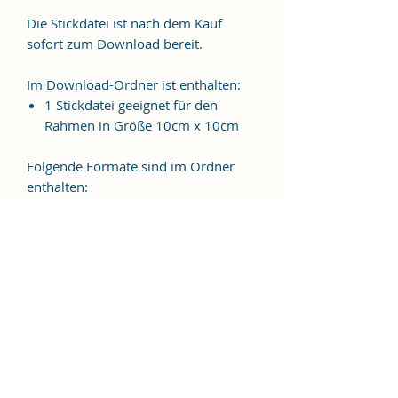
Die Stickdatei ist nach dem Kauf
sofort zum Download bereit.
Im Download-Ordner ist enthalten:
1 Stickdatei geeignet für den
Rahmen in Größe 10cm x 10cm
Folgende Formate sind im Ordner
enthalten:
JEF, EXP, VIP, VP3, HUS, PES, XXX,
DST
Weitere Formate sind auf
Anfrage möglich.
ES HANDELT SICH BEI DIESEM
ARTIKEL UM EINE DIGITALE
STICKDATEI, NICHT UM EIN
FERTIGES PRODUKT!